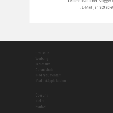
Leidenschaftlicher Blogger
. E-Mail: jan(at)tabl
Google+
Startseite
Werbung
Impressum
Datenschutz
iPad mit Datentarif
iPad bei Apple kaufen
Über uns
Ticker
Kontakt