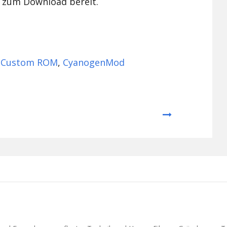
zum Download bereit.
,
Custom ROM
,
CyanogenMod
Next