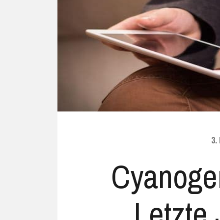
Ubuntu
Flatrate-Date
Chrome OS
Mobilfunk-Ta
Firefox OS
Mobilfunk-Ve
Tizen
Flatrate-Prep
3.
Cyanoge
Letzte 