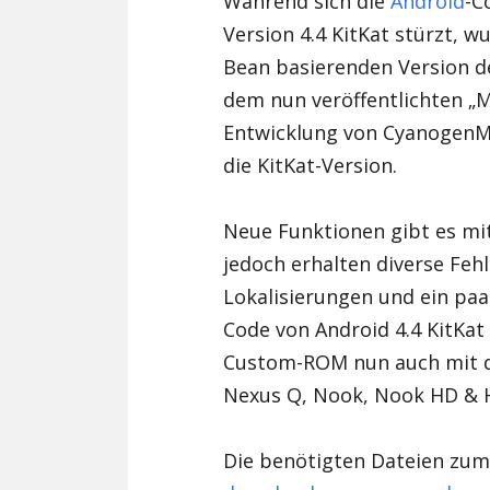
Während sich die
Android
-C
Version 4.4 KitKat stürzt, w
Bean basierenden Version d
dem nun veröffentlichten „M
Entwicklung von CyanogenMod 
die KitKat-Version.
Neue Funktionen gibt es mi
jedoch erhalten diverse Feh
Lokalisierungen und ein pa
Code von Android 4.4 KitKat
Custom-ROM nun auch mit d
Nexus Q, Nook, Nook HD & 
Die benötigten Dateien zum 