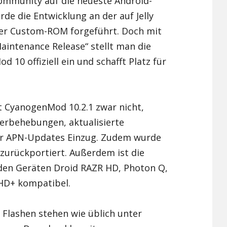
ommunity auf die neueste Android-
urde die Entwicklung an der auf Jelly
Xiaomi Redmi Note 2
er Custom-ROM forgeführt. Doch mit
Xiaomi Redmi Note 3 Pr
aintenance Release“ stellt man die
10 offiziell ein und schafft Platz für
Xiaomi Redmi Note 4
t CyanogenMod 10.2.1 zwar nicht,
lerbehebungen, aktualisierte
ar APN-Updates Einzug. Zudem wurde
 zurückportiert. Außerdem ist die
en Geräten Droid RAZR HD, Photon Q,
HD+ kompatibel.
Flashen stehen wie üblich unter