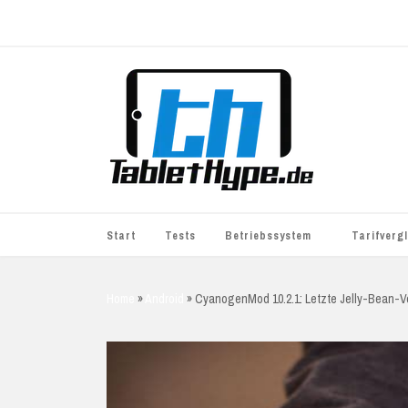
Start
Tests
Betriebssystem
Tarifverg
iOS
simyo
Home
»
Android
»
CyanogenMod 10.2.1: Letzte Jelly-Bean-Ver
Android
BASE
Windows
WhatsApp S
BlackBerry
o2