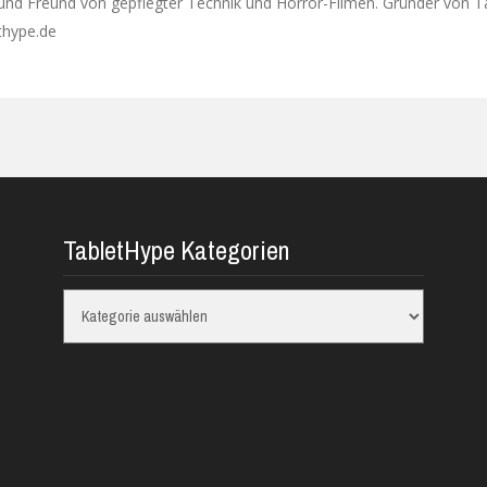
 und Freund von gepflegter Technik und Horror-Filmen. Gründer von T
ethype.de
TabletHype Kategorien
TabletHype
Kategorien