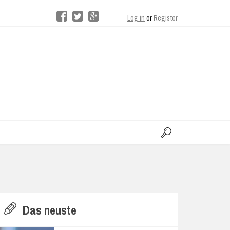
Log in
or
Register
moo
H
Das neuste
E