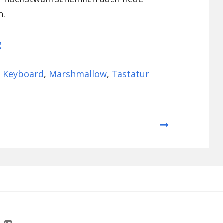
n.
g
,
Keyboard
,
Marshmallow
,
Tastatur
Next