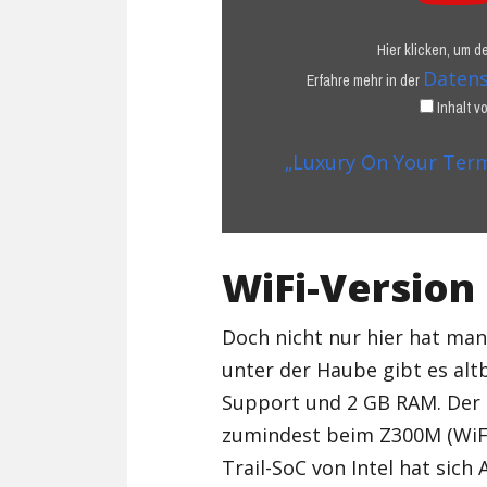
–
Experience
Hier klicken, um 
the
Datens
Erfahre mehr in der
new
Inhalt 
ZenPad
10
|
„Luxury On Your Term
ASUS“
von
YouTube
anzeigen
WiFi-Version
Doch nicht nur hier hat man
unter der Haube gibt es alt
Support und 2 GB RAM. Der 
zumindest beim Z300M (WiFi)
Trail-SoC von Intel hat sich