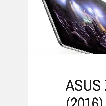
Ubuntu
Flatrate-Date
Chrome OS
Mobilfunk-Ta
Firefox OS
Mobilfunk-Ve
Tizen
Flatrate-Prep
ASUS 
(2016)