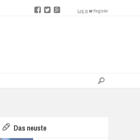
Log in
or
Register
moo
H
Das neuste
E