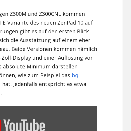
Xiaomi Redmi Note 2
ngen Z300M und Z300CNL kommen
 LTE-Variante des neuen ZenPad 10 auf
Xiaomi Redmi Note 3 Pr
ungen gibt es auf den ersten Blick
Xiaomi Redmi Note 4
sich die Ausstattung auf einem eher
veau. Beide Versionen kommen nämlich
Zoll-Display und einer Auflösung von
as absolute Minimum darstellen –
können, wie zum Beispiel das
bq
 hat. Jedenfalls entspricht es etwa
.