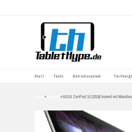
Start
Tests
Betriebssystem
Tarifverg
iOS
simyo
Home
»
Android
»
ASUS ZenPad 10 (2016) kommt mit Marshm
Android
BASE
Windows
WhatsApp S
BlackBerry
o2