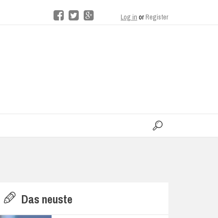
Log in
or
Register
moo
H
Das neuste
E