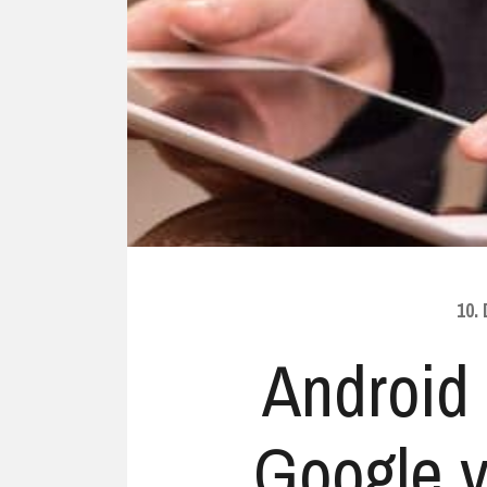
Ubuntu
Flatrate-Date
Chrome OS
Mobilfunk-Ta
Firefox OS
Mobilfunk-Ve
Tizen
Flatrate-Prep
10.
Android 
Google v