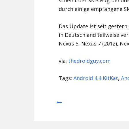
scheint der SMS Bug behob
durch einige empfangene 
Das Update ist seit gester
in Deutschland teilweise vert
Nexus 5, Nexus 7 (2012), Nex
via:
thedroidguy.com
Tags:
Android 4.4 KitKat
,
And
Prev