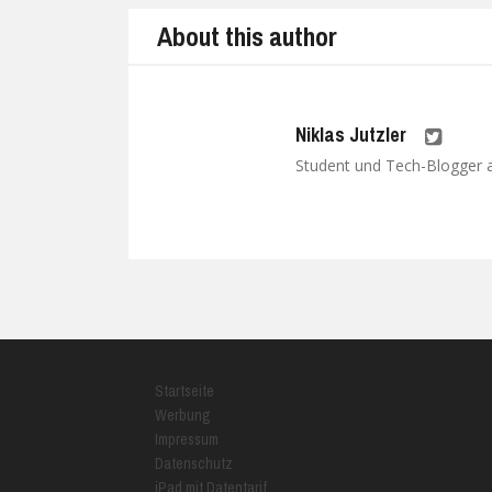
About this author
Niklas Jutzler
Student und Tech-Blogger au
Startseite
Werbung
Impressum
Datenschutz
iPad mit Datentarif