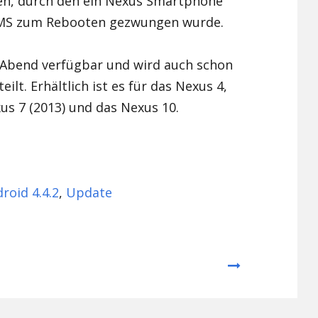
en, durch den ein Nexus Smartphone
SMS zum Rebooten gezwungen wurde.
Xiaomi Redmi Note 2
Xiaomi Redmi Note 3 Pr
n Abend verfügbar und wird auch schon
eilt. Erhältlich ist es für das Nexus 4,
Xiaomi Redmi Note 4
us 7 (2013) und das Nexus 10.
roid 4.4.2
,
Update
Next