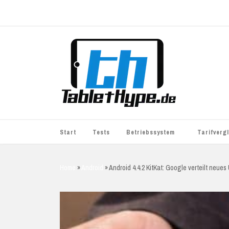
Start
Tests
Betriebssystem
Tarifverg
iOS
simyo
Home
»
Android
»
Android 4.4.2 KitKat: Google verteilt neues
Android
BASE
Windows
WhatsApp S
BlackBerry
o2