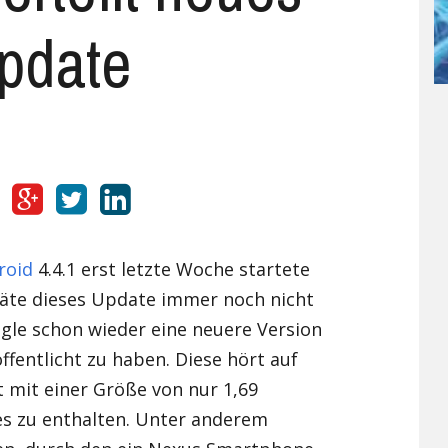
pdate
UMI
X98 Air III
Ulefone Future
Umi Rome X
Vernee
Ulefone Metal
UMI Super
Vernee Apollo Lite
Xiaomi
Ulefone Paris
UMI Touch
Vernee Thor 4G
Xiaomi Mi 4
Yota
Ulefone Power 4G
Umi Touch X
Xiaomi Mi4C
Yota YotaPhone 2
Zopo
Ulefone U007
Xiaomi Mi5
ZOPO Hero 1
Ulefone Vienna
Xiaomi Mi5s
ZOPO Hero 2
roid
4.4.1 erst letzte Woche startete
räte dieses Update immer noch nicht
Xiaomi Mi Mix
gle schon wieder eine neuere Version
Xiaomi Redmi 3
ffentlicht zu haben. Diese hört auf
 mit einer Größe von nur 1,69
Xiaomi Redmi 3 Pro
es zu enthalten. Unter anderem
Xiaomi Redmi 3S