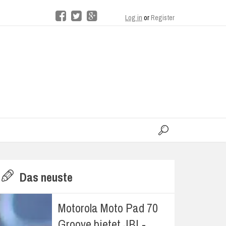
Log in
or
Register
moo
H
Das neuste
E
Motorola Moto Pad 70
Groove bietet JBL-