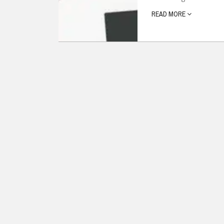
READ MORE
Ubuntu
Flatrate-Date
Chrome OS
Mobilfunk-Ta
Firefox OS
Mobilfunk-Ve
Tizen
Flatrate-Prep