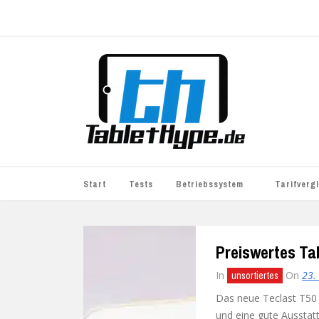
Start
Tests
Betriebssystem
Tarifverg
iOS
simyo
Preiswertes Tab
Android
BASE
In
On
23.
unsortiertes
Windows
WhatsApp S
Das neue Teclast T50 
BlackBerry
o2
und eine gute Ausstatt