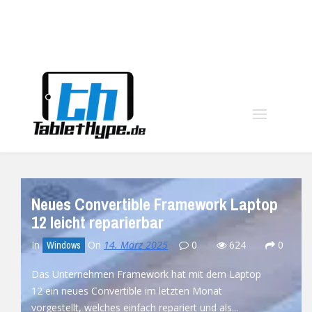
moo
Neues Convertible Framework Laptop
12 leicht reparierbar
In
On
14. März 2025
0
624
0
Windows
Das Unternehmen Framework hat mit dem Laptop
12 ein neues Convertible im letzten Monat
vorgestellt, welches einfach repariert und als...