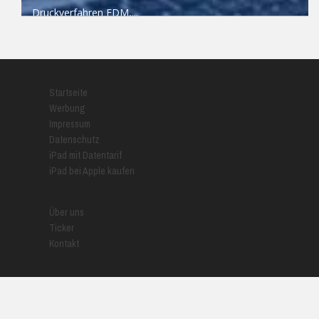
Druckverfahren FDM,...
READ MORE
Startseite
Werbung
Impressum
Datenschutz
iPad mit Datentarif
iPad bei Apple kaufen
Über uns
Ticker
Kontakt