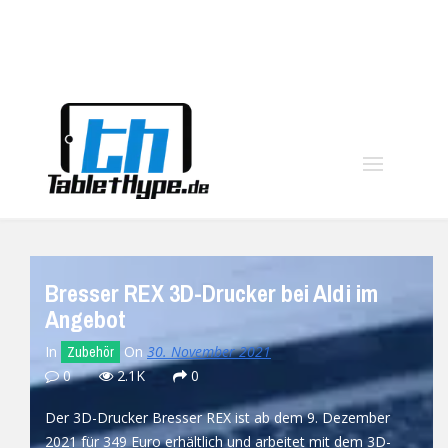
moo
Bresser REX 3D-Drucker bei Aldi im
Angebot
In
On
30. November 2021
Zubehör
0
2.1K
0
Der 3D-Drucker Bresser REX ist ab dem 9. Dezember
2021 für 349 Euro erhältlich und arbeitet mit dem 3D-