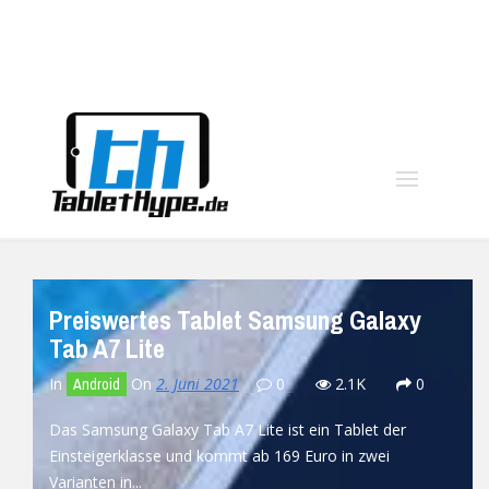
moo
Preiswertes Tablet Samsung Galaxy
Tab A7 Lite
In
On
2. Juni 2021
0
2.1K
0
Android
Das Samsung Galaxy Tab A7 Lite ist ein Tablet der
Einsteigerklasse und kommt ab 169 Euro in zwei
Varianten in...