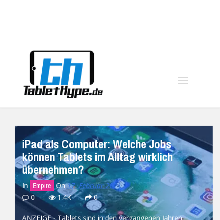
moo
iPad als Computer: Welche Jobs
können Tablets im Alltag wirklich
übernehmen?
In
On
17. Februar 2021
Empire
0
1.4K
0
ANZEIGE - Tablets sind in den vergangenen Jahren