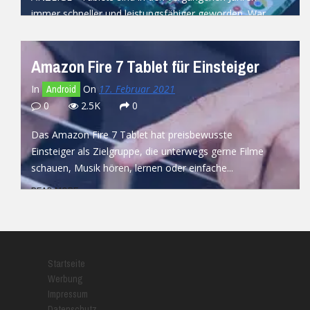
immer schneller und leistungsfähiger geworden. War
das erste
prinzipiell ein iPhone mit...
iPad
READ MORE
Amazon Fire 7 Tablet für Einsteiger
In
On
17. Februar 2021
Android
0
2.5K
0
Das Amazon Fire 7 Tablet hat preisbewusste
Einsteiger als Zielgruppe, die unterwegs gerne Filme
schauen, Musik hören, lernen oder einfache...
READ MORE
Startseite
Werbung
Impressum
Datenschutz