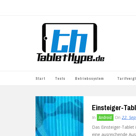
Start
Tests
Betriebssystem
Tarifverg
iOS
simyo
Einsteiger-Tab
Android
BASE
In
On
22. Se
Android
Windows
WhatsApp S
Das Einsteiger-Tablet 
BlackBerry
o2
eine ausreichende Aus