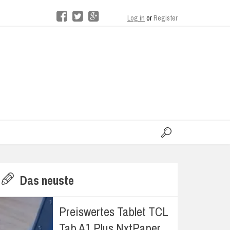
Log in
or
Register
moo
H
Das neuste
E
Preiswertes Tablet TCL
Tab A1 Plus NxtPaper