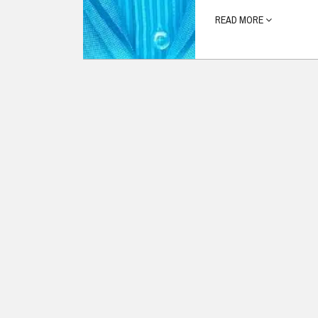
READ MORE
Ubuntu
Flatrate-Date
Chrome OS
Mobilfunk-Ta
Firefox OS
Mobilfunk-Ve
Tizen
Flatrate-Prep