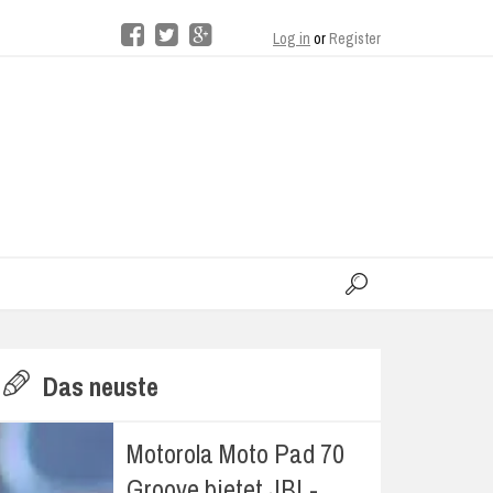
Log in
or
Register
moo
H
Das neuste
E
Motorola Moto Pad 70
Groove bietet JBL-