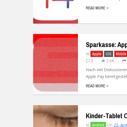
READ MORE
Ubuntu
Flatrate-Date
Chrome OS
Mobilfunk-Ta
Firefox OS
Mobilfunk-Ve
Sparkasse: Appl
Tizen
Flatrate-Prep
In
Apple
iOS
Mobile
0
2.6K
Nach viel Diskussionen
Apple Pay bereitgestell
READ MORE
Kinder-Tablet 
In
On
25. Au
Android