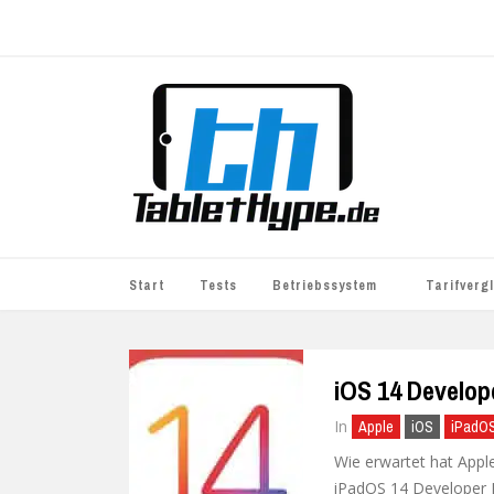
Start
Tests
Betriebssystem
Tarifverg
iOS
simyo
iOS 14 Develope
Android
BASE
In
Apple
iOS
iPadO
Windows
WhatsApp S
Wie erwartet hat Appl
BlackBerry
o2
iPadOS 14 Developer Be