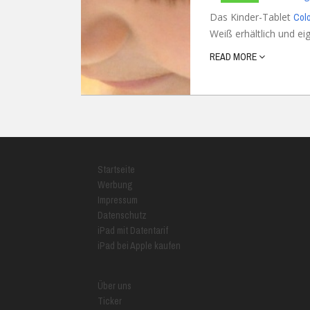
Das Kinder-Tablet
Colo
Weiß erhältlich und eig
READ MORE
Startseite
Werbung
Impressum
Datenschutz
iPad mit Datentarif
iPad bei Apple kaufen
Über uns
Ticker