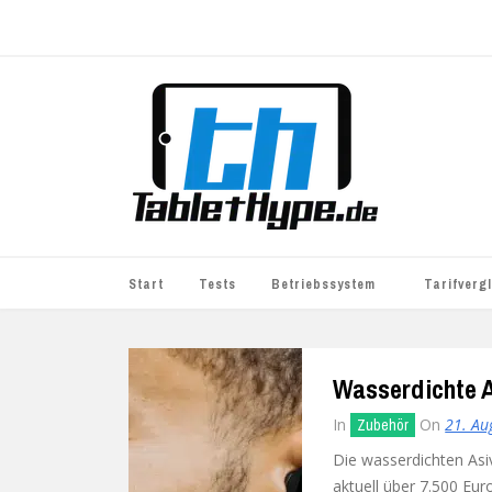
Start
Tests
Betriebssystem
Tarifverg
iOS
simyo
Wasserdichte A
Android
BASE
In
On
21. Au
Zubehör
Windows
WhatsApp S
Die wasserdichten As
BlackBerry
o2
aktuell über 7.500 Eu