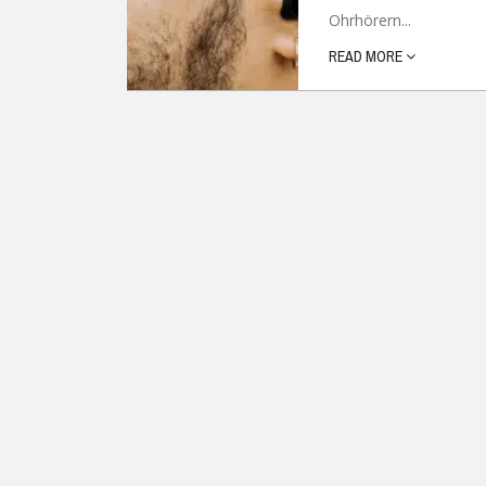
Ohrhörern...
Ubuntu
Flatrate-Date
READ MORE
Chrome OS
Mobilfunk-Ta
Firefox OS
Mobilfunk-Ve
Tizen
Flatrate-Prep