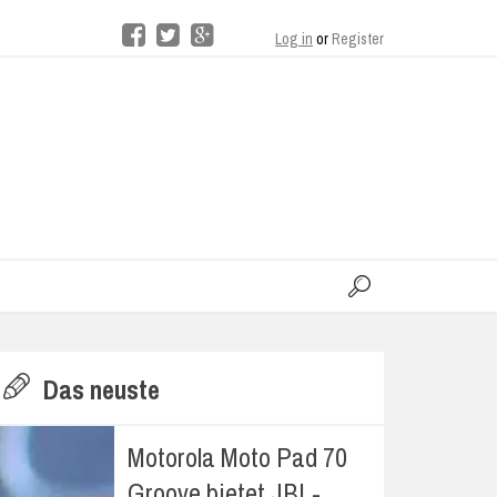
Log in
or
Register
moo
H
Das neuste
E
Motorola Moto Pad 70
Groove bietet JBL-