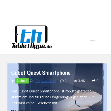
moo
Cubot Quest Smartphone
In
On
26. Juni 2019
0
3.4K
0
Android
Das Cubot Quest Smartphone ist robust gestaltet,
gummiert und für rauhe Umgebungen geeignet. Zur
Zeit wird es bei Gearbest mit...