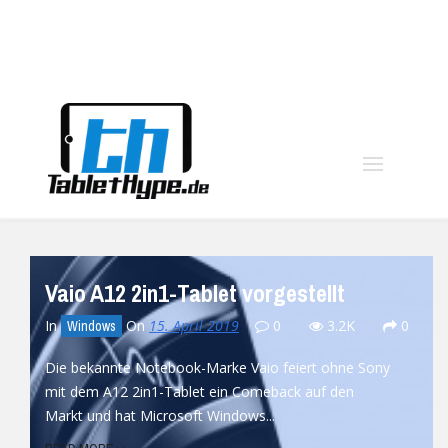
moo
Vaio A12 2in1-Tablet vorgestellt
In
On
15. April 2019
0
3.2K
0
Windows
Die bekannte Notebook-Marke Vaio feiert ohne Sony
mit dem A12 2in1-Tablet ein Comeback auf den
Markt und hat Microsoft Windows...