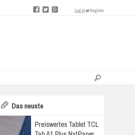
Log in
or
Register
moo
H
Das neuste
E
Preiswertes Tablet TCL
Tab A1 Plus NxtPaper