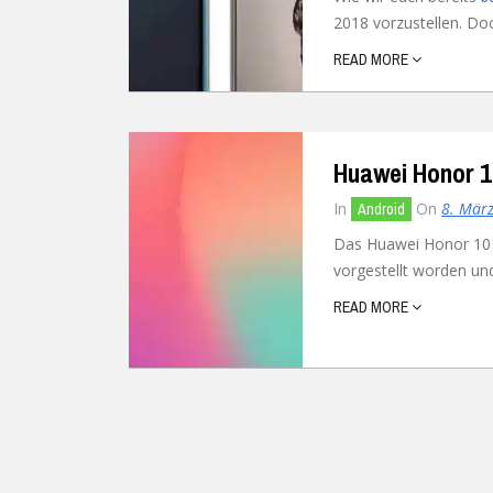
2018 vorzustellen. Doc
Ubuntu
Flatrate-Date
READ MORE
Chrome OS
Mobilfunk-Ta
Firefox OS
Mobilfunk-Ve
Huawei Honor 
Tizen
Flatrate-Prep
In
On
8. Mär
Android
Das Huawei Honor 10 
vorgestellt worden und
READ MORE