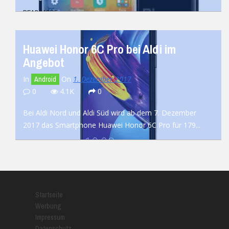
READ MORE
Huawei Honor 6C Pro bei Aldi im
Angebot
In
On
1. Dezember 2017
Android
0
4.1K
0
Bei Aldi Nord und Aldi Süd wird ab dem 7. Dezember
2017 das Smartphone Huawei Honor 6C Pro für 179...
READ MORE
Startseite
Werbung
Impressum
Datenschutz