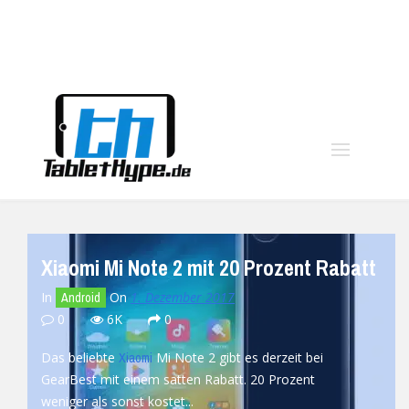
moo
Xiaomi Mi Note 2 mit 20 Prozent Rabatt
In
On
1. Dezember 2017
Android
0
6K
0
Das beliebte
Mi Note 2 gibt es derzeit bei
Xiaomi
GearBest mit einem satten Rabatt. 20 Prozent
weniger als sonst kostet...