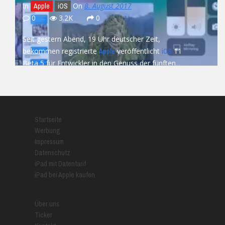
In
On
8. August 2017
Apple
iOS
0
3.2K
0
Seit gestern Abend, 19 Uhr deutscher Zeit,
bekommen registrierte
veröffentlicht
11
Apple
iOS
Beta 5 für Entwickler in den Genuss der fünften...
READ MORE
Startseite
Werbung
Impressum
Datenschutz
iPad mit Datentarif
iPad bei Apple kaufen
Über uns
Ticker