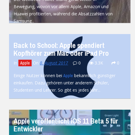
Bewegung, wovon vor allem Apple, Amazon und
Huawei profitierten, während die Absatzzahlen von
Samsung...
READ MORE
Back to School: Apple spendiert
Kopfhörer zum Mac oder iPad Pro
In
On
8. August 2017
0
3.3K
0
Apple
Einige Nutzer können bei
bekanntlich günstiger
Apple
einkaufen. Dazu gehören unter anderem Schüler,
Studenten und Lehrer. So gibt es jedes Jahr...
READ MORE
Apple veröffentlicht iOS 11 Beta 5 für
Entwickler