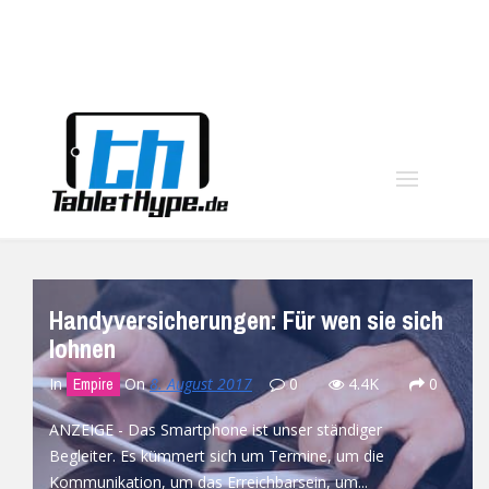
moo
Handyversicherungen: Für wen sie sich
lohnen
In
On
8. August 2017
0
4.4K
0
Empire
ANZEIGE - Das Smartphone ist unser ständiger
Begleiter. Es kümmert sich um Termine, um die
Kommunikation, um das Erreichbarsein, um...