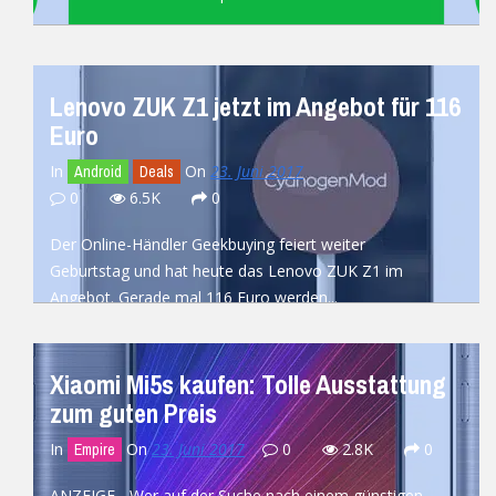
READ MORE
Lenovo ZUK Z1 jetzt im Angebot für 116
Euro
In
On
23. Juni 2017
Android
Deals
0
6.5K
0
Der Online-Händler Geekbuying feiert weiter
Geburtstag und hat heute das Lenovo ZUK Z1 im
Angebot. Gerade mal 116 Euro werden...
READ MORE
Xiaomi Mi5s kaufen: Tolle Ausstattung
zum guten Preis
In
On
23. Juni 2017
0
2.8K
0
Empire
ANZEIGE - Wer auf der Suche nach einem günstigen