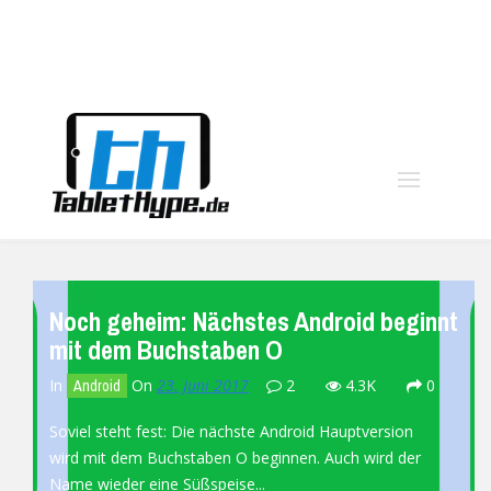
moo
Noch geheim: Nächstes Android beginnt
mit dem Buchstaben O
In
On
23. Juni 2017
2
4.3K
0
Android
Soviel steht fest: Die nächste Android Hauptversion
wird mit dem Buchstaben O beginnen. Auch wird der
Name wieder eine Süßspeise...