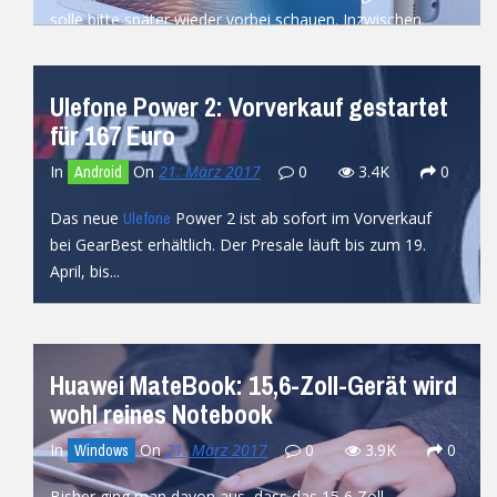
solle bitte später wieder vorbei schauen. Inzwischen...
READ MORE
Ulefone Power 2: Vorverkauf gestartet
für 167 Euro
In
On
21. März 2017
0
3.4K
0
Android
Das neue
Power 2 ist ab sofort im Vorverkauf
Ulefone
bei GearBest erhältlich. Der Presale läuft bis zum 19.
April, bis...
READ MORE
Huawei MateBook: 15,6-Zoll-Gerät wird
wohl reines Notebook
In
On
21. März 2017
0
3.9K
0
Windows
Bisher ging man davon aus, dass das 15,6 Zoll-