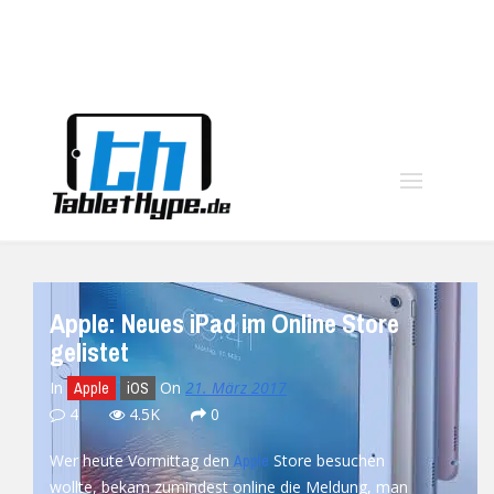
moo
Apple: Neues iPad im Online Store
gelistet
In
On
21. März 2017
Apple
iOS
4
4.5K
0
Wer heute Vormittag den
Store besuchen
Apple
wollte, bekam zumindest online die Meldung, man