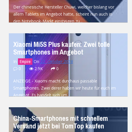
Der chinesische Hersteller Chuwi, welcher bislang vor
allem Tablets im Angebot hatte, scheint nun auch in
den Notebook-Markt einsteigen zu...
READ MORE
Xiaomi Mi5S Plus kaufen: Zwei tolle
Smartphones im Angebot
In
On
22. Oktober 2016
Empire
0
2.9K
0
ANZEIGE - Xiaomi macht durchaus passable
Smartphones. Zwei derer haben wir heute für euch im
Angebot. Es handelt sich um...
READ MORE
China-Smartphones mit schnellem
Versand jetzt bei TomTop kaufen