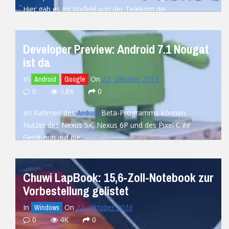
Hier gab es im Vorfeld von der Telekom die
Behauptung,...
READ MORE
Developer Preview: Android 7.1 Nougat
ist da
In
On
22. Oktober 2016
Android
Google
0
3.8K
0
Im Rahmen des
Beta-Programms können
Android
Nutzer des Nexus 5X, Nexus 6P und des Pixel C ihr
Gerät nun auf die...
READ MORE
Chuwi LapBook: 15,6-Zoll-Notebook zur
Vorbestellung gelistet
In
On
22. Oktober 2016
Windows
0
4K
0