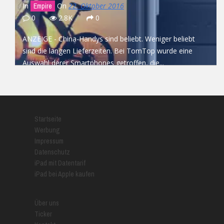
In
On
22. Oktober 2016
Empire
0
2.8K
0
ANZEIGE - China-Handys sind beliebt. Weniger beliebt
sind die langen Lieferzeiten. Bei TomTop wurde eine
Auswahl derer Smartphones getroffen, die...
READ MORE
Startseite
Werbung
Impressum
Datenschutz
iPad mit Datentarif
iPad bei Apple kaufen
Über uns
Ticker