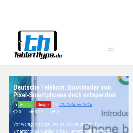
moo
Deutsche Telekom: Bootloader von
Pixel-Smartphones doch entsperrbar
In
On
22. Oktober 2016
Android
Google
0
3.7K
0
Vor wenigen Tagen war es soweit und die Pixel-
Smartphones wurden offiziell unters Volk gebracht.