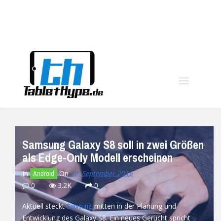
moo
Samsung Galaxy S8 soll in zwei Größen
als Edge-Only Modell erscheinen
In
On
10. September 2016
Android
0
3.2K
0
Aktuell steckt
mitten in der Planung und
Samsung
Entwicklung des Galaxy S8. Ein neues Gerücht spricht