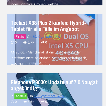
indes von zwei Größen, welche...
READ MORE
Teclast X98 Plus 2 kaufen: Hybrid-
Tablet für alle Fälle im Angebot
In
On
10. September 2016
Empire
0
2.7K
0
ANZEIGE - Manchmal ist die Entscheidung der
Plattform nicht so einfach. Sie richtet sich danach,
was man mit dem Gerät...
READ MORE
Elephone P9000: Update auf 7.0 Nougat
angekündigt
In
On
10. September 2016
Android
0
6.6K
0