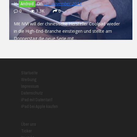
In
On
22. November 2014
Android
0
3.3K
0
Mit IVVI will der chinesische Hersteller Coolpad wieder
in die High-End-Branche einsteigen und stellte am
Donnerstag die neue Serie mit...
READ MORE
Startseite
Werbung
Impressum
Datenschutz
iPad mit Datentarif
iPad bei Apple kaufen
Über uns
Ticker