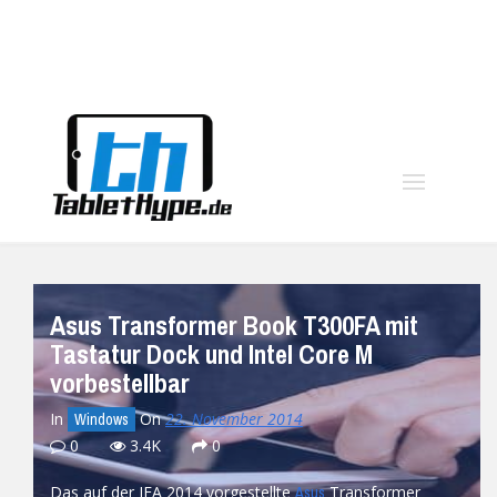
moo
Asus Transformer Book T300FA mit
Tastatur Dock und Intel Core M
vorbestellbar
In
On
22. November 2014
Windows
0
3.4K
0
Das auf der IFA 2014 vorgestellte
Transformer
Asus