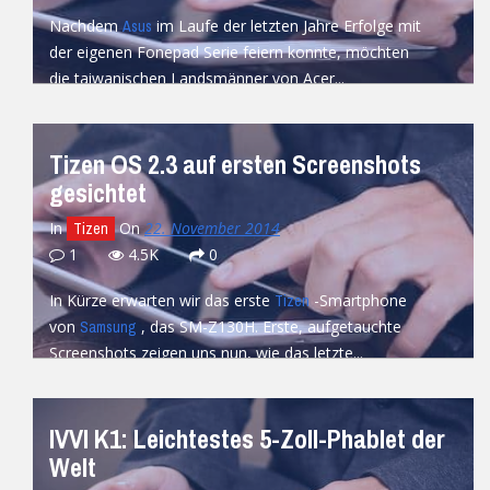
Nachdem
im Laufe der letzten Jahre Erfolge mit
Asus
der eigenen Fonepad Serie feiern konnte, möchten
die taiwanischen Landsmänner von Acer...
READ MORE
Tizen OS 2.3 auf ersten Screenshots
gesichtet
In
On
22. November 2014
Tizen
1
4.5K
0
In Kürze erwarten wir das erste
-Smartphone
Tizen
von
, das SM-Z130H. Erste, aufgetauchte
Samsung
Screenshots zeigen uns nun, wie das letzte...
READ MORE
IVVI K1: Leichtestes 5-Zoll-Phablet der
Welt