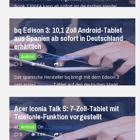
Book T300FA kann ab sofort im deutschen Handel
erworben werden. 599 Euro werden...
READ MORE
bq Edison 3: 10,1 Zoll Android-Tablet
aus Spanien ab sofort in Deutschland
erhältlich
In
On
22. November 2014
Android
0
3.6K
0
Der spanische Hersteller bq bringt mit dem Edison 3
sein erstes
-Tablet auf den deutschen Markt.
Android
Das Mittelklasse-Gerät verfügt über...
READ MORE
Acer Iconia Talk S: 7-Zoll-Tablet mit
Telefonie-Funktion vorgestellt
In
On
22. November 2014
Android
0
3.6K
0