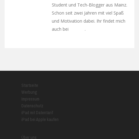
Student und Tech-Blogger aus Mainz.
Schon seit zwei Jahren mit viel Spaß
und Motivation dabei. Ihr findet mich
auch bei
.
Google+
Startseite
Werbung
Impressum
Datenschutz
iPad mit Datentarif
iPad bei Apple kaufen
Über uns