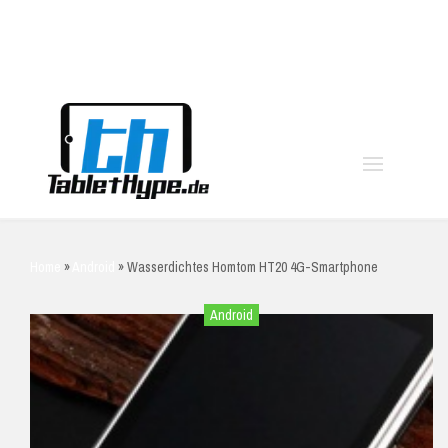
moo
Home
»
Android
»
Wasserdichtes Homtom HT20 4G-Smartphone
Android