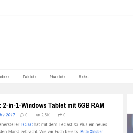
leiche
Tablets
Phablets
Mehr…
Apple
Smartphone-Tarife
ASUS
iPad
Heiße Deals
ASUS ZenFone 2
s: 2-in-1-Windows Tablet mit 6GB RAM
Chuwi
Datentarife
Smartphone-Tarife
Blackview
iPad (3. Generation)
Chuwi HiBook Pro
Anleitungen
ASUS ZenFone Max
Blackview BV5000
ärz 2017
0
2.5K
0
IM
Colorfly
Einsteigertarife
Datentarife
Bluboo
iPad (4. Generation)
Hi8
G808
Apps
Blackview BV6000
Bluboo Picasso
ehersteller
hat mit dem Teclast X3 Plus ein neues
Teclast
Cube
Smartphonetarife
Cubot
iPad 2
Hi8 Pro
Cube i7 Book
Deals
Bluboo X9
Cubot Note S
den Markt gebracht. Wie wir Euch bereits
Mitte Oktober