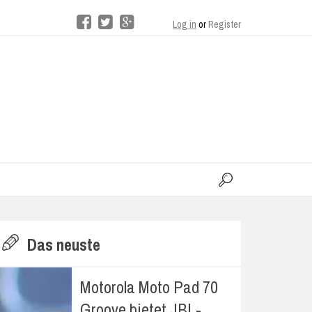
Log in
or
Register
moo
H
Das neuste
E
Motorola Moto Pad 70
Groove bietet JBL-