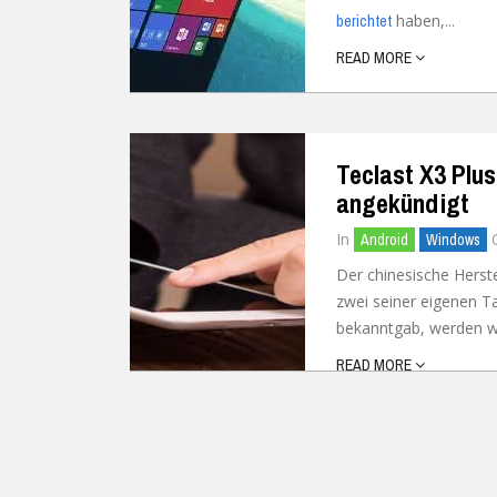
haben,...
berichtet
Ubuntu
Flatrate-Date
READ MORE
Chrome OS
Mobilfunk-Ta
Firefox OS
Mobilfunk-Ve
Teclast X3 Plu
Tizen
Flatrate-Prep
angekündigt
In
Android
Windows
Der chinesische Herst
zwei seiner eigenen T
bekanntgab, werden wir
READ MORE