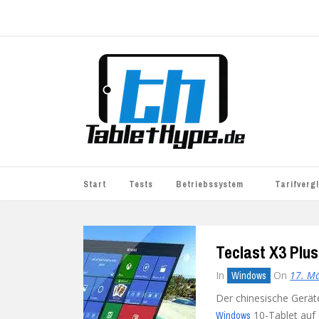
Start
Tests
Betriebssystem
Tarifverg
iOS
simyo
Teclast X3 Plu
Android
BASE
In
On
17. M
Windows
Windows
WhatsApp S
Der chinesische Gerät
BlackBerry
o2
10-Tablet auf 
Windows