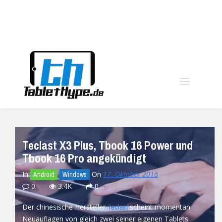
moo
Teclast X3 Plus, Tbook 16 Power und
Tbook 16 Pro angekündigt
In
On
17. Oktober 2016
Android
Windows
0
3.4K
0
Der chinesische Hersteller
scheint momentan
Teclast
Neuauflagen von gleich zwei seiner eigenen Tablets