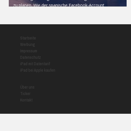
zu planen. Wie der spanische Facebook-Account
bekanntgab, werden wir...
READ MORE
Startseite
Werbung
Impressum
Datenschutz
iPad mit Datentarif
iPad bei Apple kaufen
Über uns
Ticker
Kontakt