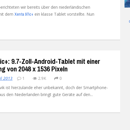
erichteten wir bereits über den niederländischen
UMI
X98 Air III
Ulefone Future
Umi Rome X
 mit dem
ein klasse Tablet vorstellte. Nun
Xenta 97ic+
Vernee
Ulefone Metal
UMI Super
Vernee Apollo Lite
Xiaomi
Ulefone Paris
UMI Touch
Vernee Thor 4G
Xiaomi Mi 4
Yota
Ulefone Power 4G
Umi Touch X
Xiaomi Mi4C
Yota YotaPhone 2
ic+: 9.7-Zoll-Android-Tablet mit einer
Zopo
Ulefone U007
Xiaomi Mi5
ZOPO Hero 1
ng von 2048 x 1536 Pixeln
Ulefone Vienna
Xiaomi Mi5s
ZOPO Hero 2
il 2013
1
2.9K
0
ik ist hierzulande eher unbekannt, doch der Smartphone-
Xiaomi Mi Mix
aus den Niederlanden bringt gute Geräte auf den...
Xiaomi Redmi 3
Xiaomi Redmi 3 Pro
Xiaomi Redmi 3S