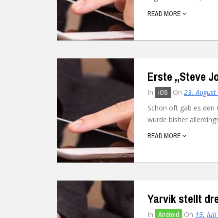
READ MORE
Ubuntu
Flatrate-Date
Chrome OS
Mobilfunk-Ta
Firefox OS
Mobilfunk-Ve
Erste „Steve Jo
Tizen
Flatrate-Prep
In
On
23. August
iOS
Schon oft gab es den 
wurde bisher allerdin
READ MORE
Yarvik stellt d
In
On
19. Jul
Android