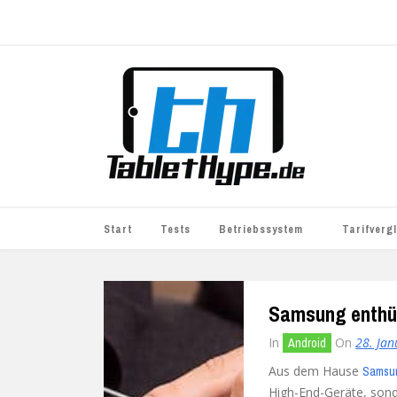
Start
Tests
Betriebssystem
Tarifverg
iOS
simyo
Samsung enthül
Android
BASE
In
On
28. Ja
Android
Windows
WhatsApp S
Aus dem Hause
Samsu
BlackBerry
o2
High-End-Geräte, sond