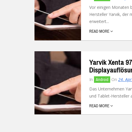
Vor einigen Monaten b
Hersteller Yarvik, der
erweitert...
READ MORE
Yarvik Xenta 97
Displayauflösu
In
On
24. Apr
Android
Das Unternehmen Yarv
und Tablet-Hersteller 
READ MORE