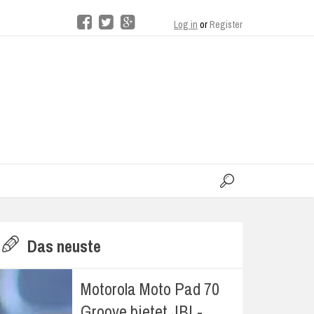
Log in
or
Register
moo
H
Das neuste
E
Motorola Moto Pad 70
Groove bietet JBL-