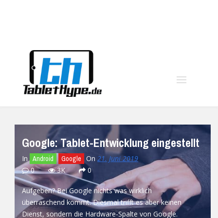
moo
Google: Tablet-Entwicklung eingestellt
In
On
21. Juni 2019
Android
Google
0
3K
0
Aufgeben? Bei Google nichts was wirklich
überraschend kommt. Diesmal trifft es aber keinen
Dienst, sondern die Hardware-Spalte von Google.