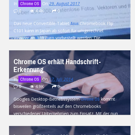
In
On
29. August 2017
Chrome OS
0
4.4K
0
Das neue Convertible-Tablet
Chromebook Flip
Asus
C101 kann in Japan ab sofort für umgerechnet
weniger als 380 Euro vorbestellt werden. Die...
READ MORE
Chrome OS erhält Handschrift-
Erkennung
In
On
17. Juli 2014
Chrome OS
0
4.9K
0
Googles Desktop-Betriebssystem
kommt
Chrome OS
bisweilen größtenteils auf den Chromebooks
verschiedener Unternehmen zum Einsatz. Mit der nun
eingeführten Handschrift-Erkennung vereinfacht
Google nun...