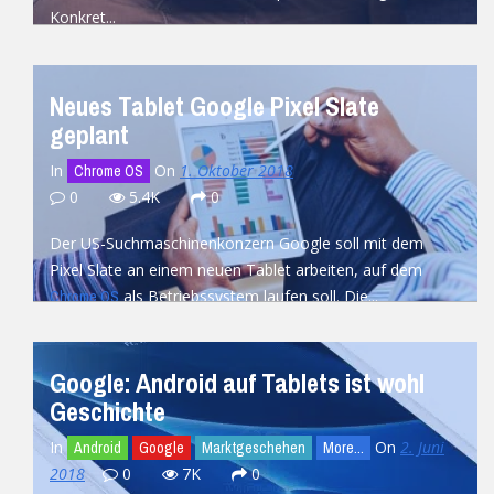
Konkret...
READ MORE
Neues Tablet Google Pixel Slate
geplant
In
On
1. Oktober 2018
Chrome OS
0
5.4K
0
Der US-Suchmaschinenkonzern Google soll mit dem
Pixel Slate an einem neuen Tablet arbeiten, auf dem
als Betriebssystem laufen soll. Die...
Chrome OS
READ MORE
Google: Android auf Tablets ist wohl
Geschichte
In
On
2. Juni
Android
Google
Marktgeschehen
More...
2018
0
7K
0