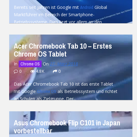
Bereits seit Jahren ist Google mit
Global
Android
Marktführer im Bereich der Smartphone-
Betriebssysteme. Dies liegt vor allem an den
zahlreichen OEM-Partnern,...
READ MORE
Acer Chromebook Tab 10 – Erstes
Chrome OS Tablet
In
On
27. März 2018
Chrome OS
0
4.8K
0
Das Acer Chromebook Tab 10 ist das erste Tablet
mit Google
als Betriebssystem und richtet
Chrome OS
an Schulen als Zielgruppe. Der...
READ MORE
Asus Chromebook Flip C101 in Japan
vorbestellbar