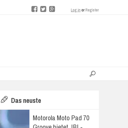
Log in
or
Register
moo
H
Das neuste
E
Motorola Moto Pad 70
Groove bietet JBL-