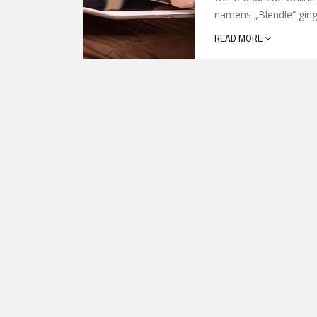
namens „Blendle“ ging 
Ubuntu
Flatrate-Date
READ MORE
Chrome OS
Mobilfunk-Ta
Firefox OS
Mobilfunk-Ve
Tizen
Flatrate-Prep