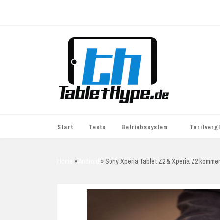
Start
Tests
Betriebssystem
Tarifverg
iOS
simyo
Home
»
Android
»
Sony Xperia Tablet Z2 & Xperia Z2 kommen
Android
BASE
Windows
WhatsApp S
BlackBerry
o2