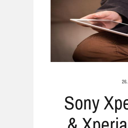
Ubuntu
Flatrate-Date
Chrome OS
Mobilfunk-Ta
Firefox OS
Mobilfunk-Ve
Tizen
Flatrate-Prep
26
Sony Xpe
& Xperi