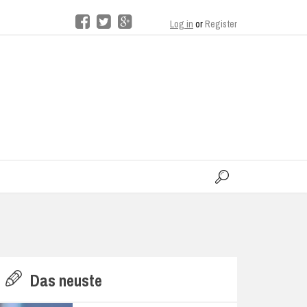
Log in
or
Register
moo
H
Das neuste
E