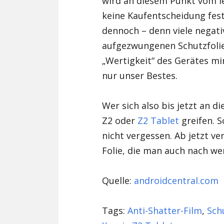
wird an diesem Punkt vom l
keine Kaufentscheidung fest
dennoch – denn viele negat
aufgezwungenen Schutzfolie,
„Wertigkeit“ des Gerätes mi
nur unser Bestes.
Wer sich also bis jetzt an d
Z2 oder
Z2 Tablet
greifen. S
nicht vergessen. Ab jetzt ve
Folie, die man auch nach w
Quelle:
androidcentral.com
Tags:
Anti-Shatter-Film
,
Sch