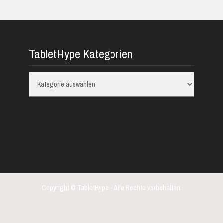
TabletHype Kategorien
TabletHype
Kategorien
Copyright © TabletHype - Alle Rechte vorbehalten.