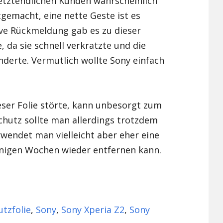
etztendlichen Kunden wahrscheinlich
gemacht, eine nette Geste ist es
Xiaomi Redmi Note 2
ive Rückmeldung gab es zu dieser
Xiaomi Redmi Note 3 Pr
 da sie schnell verkratzte und die
nderte. Vermutlich wollte Sony einfach
Xiaomi Redmi Note 4
ieser Folie störte, kann unbesorgt zum
chutz sollte man allerdings trotzdem
rwendet man vielleicht aber eher eine
enigen Wochen wieder entfernen kann.
utzfolie
,
Sony
,
Sony Xperia Z2
,
Sony