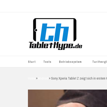
Start
Tests
Betriebssystem
Tarifverg
iOS
simyo
Home
»
Android
»
Sony Xperia Tablet Z zeigt sich in erste
Android
BASE
Windows
WhatsApp S
BlackBerry
o2