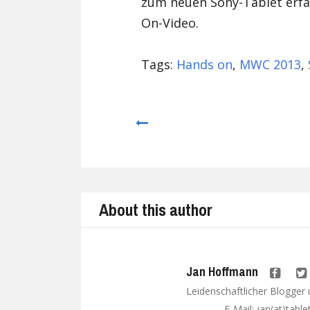
zum neuen Sony-Tablet erf
On-Video.
Tags:
Hands on
,
MWC 2013
,
Prev
About this author
Jan Hoffmann
Leidenschaftlicher Blogger
. E-Mail: jan(at)tabl
Google+