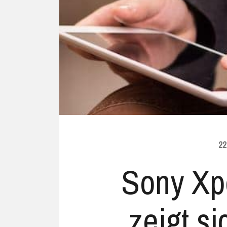
Ubuntu
Flatrate-Date
Chrome OS
Mobilfunk-Ta
Firefox OS
Mobilfunk-Ve
Tizen
Flatrate-Prep
22
Sony Xpe
zeigt si