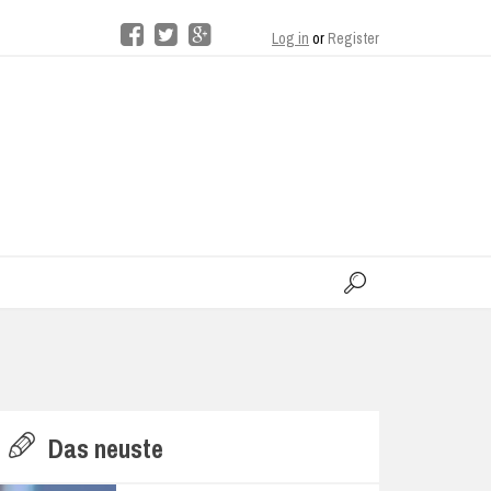
Log in
or
Register
moo
H
Das neuste
E