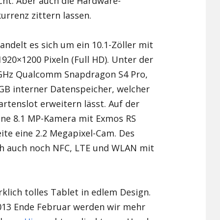
cht. Aber auch die Hardware-
urrenz zittern lassen.
Xiaomi Redmi Note 2
Xiaomi Redmi Note 3 Pr
ndelt es sich um ein 10.1-Zöller mit
920×1200 Pixeln (Full HD). Unter der
Xiaomi Redmi Note 4
.5GHz Qualcomm Snapdragon S4 Pro,
GB interner Datenspeicher, welcher
artenslot erweitern lässt. Auf der
eine 8.1 MP-Kamera mit Exmos RS
ite eine 2.2 Megapixel-Cam. Des
ch auch noch NFC, LTE und WLAN mit
klich tolles Tablet in edlem Design.
13 Ende Februar werden wir mehr