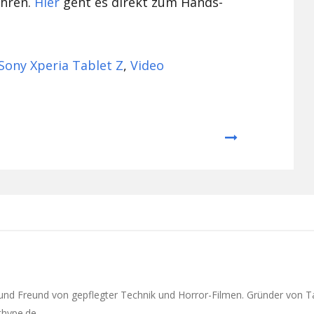
ahren.
Hier
geht es direkt zum Hands-
Sony Xperia Tablet Z
,
Video
Next
 und Freund von gepflegter Technik und Horror-Filmen. Gründer von T
ethype.de