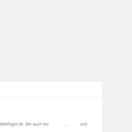
ablethype.de. Bin auch bei
,
und
Facebook
Twitter