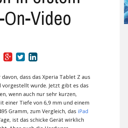
-On-Video
UMI
X98 Air III
Ulefone Future
Umi Rome X
Vernee
Ulefone Metal
UMI Super
Vernee Apollo Lite
Xiaomi
Ulefone Paris
UMI Touch
Vernee Thor 4G
Xiaomi Mi 4
Yota
Ulefone Power 4G
Umi Touch X
Xiaomi Mi4C
Yota YotaPhone 2
Zopo
Ulefone U007
Xiaomi Mi5
ZOPO Hero 1
Ulefone Vienna
Xiaomi Mi5s
ZOPO Hero 2
 davon, dass das Xperia Tablet Z aus
 vorgestellt wurde. Jetzt gibt es das
Xiaomi Mi Mix
ten, wenn auch nur sehr kurzen,
Xiaomi Redmi 3
it einer Tiefe von 6,9 mm und einem
495 Gramm, zum Vergleich, das
iPad
Xiaomi Redmi 3 Pro
ge, ist das schicke Gerät wirklich
Xiaomi Redmi 3S