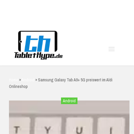
moo
Home
»
Android
»
Samsung Galaxy Tab A9+ 5G preiswert im Aldi
Onlineshop
Android