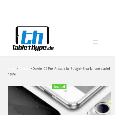
moo
Home
»
Android
»
Oukitel C5 Pro: Presale für Budget-Smartphone startet
heute
Android