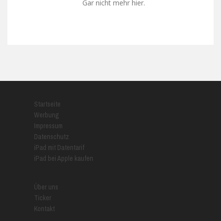
Gar nicht mehr hier.
Startseite
Werbung
Impressum
Datenschutz
iPad mit Datentarif
iPad bei Apple kaufen
Über uns
Ticker
Kontakt