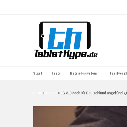
Start
Tests
Betriebssystem
Tarifverg
iOS
simyo
Home
»
Android
»
LG V10 doch für Deutschland angekündigt
Android
BASE
Windows
WhatsApp S
BlackBerry
o2