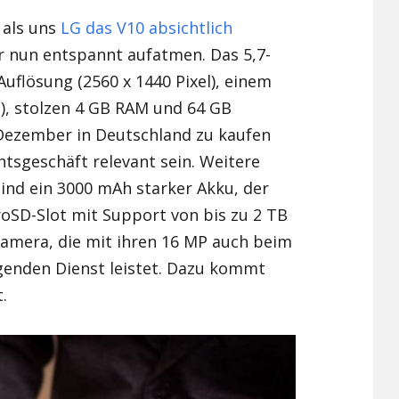
 als uns
LG das V10 absichtlich
Xiaomi Redmi Note 2
r nun entspannt aufatmen. Das 5,7-
Xiaomi Redmi Note 3 Pr
uflösung (2560 x 1440 Pixel), einem
), stolzen 4 GB RAM und 64 GB
Xiaomi Redmi Note 4
Dezember in Deutschland zu kaufen
tsgeschäft relevant sein. Weitere
sind ein 3000 mAh starker Akku, der
oSD-Slot mit Support von bis zu 2 TB
Kamera, die mit ihren 16 MP auch beim
genden Dienst leistet. Dazu kommt
.