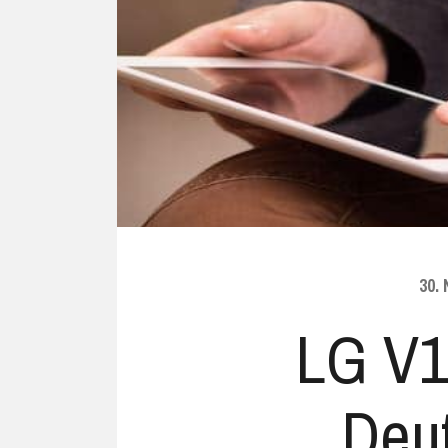
Ubuntu
Flatrate-Date
Chrome OS
Mobilfunk-Ta
Firefox OS
Mobilfunk-Ve
Tizen
Flatrate-Prep
30.
LG V1
Deu