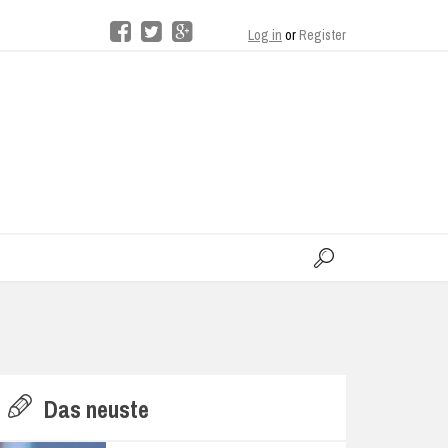
Log in
or
Register
moo
H
Das neuste
E