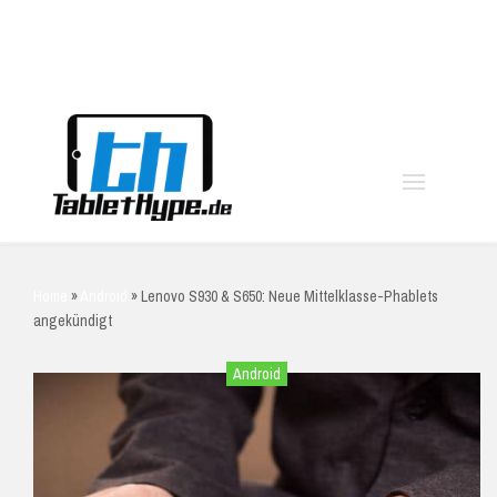
moo
Home
»
Android
»
Lenovo S930 & S650: Neue Mittelklasse-Phablets
angekündigt
Android