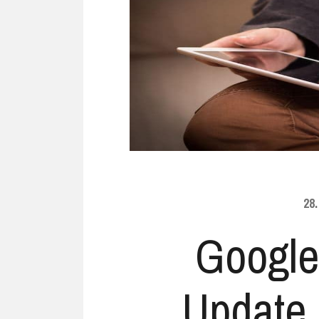
Ubuntu
Flatrate-Date
Chrome OS
Mobilfunk-Ta
Firefox OS
Mobilfunk-Ve
Tizen
Flatrate-Prep
28
Google
Update 