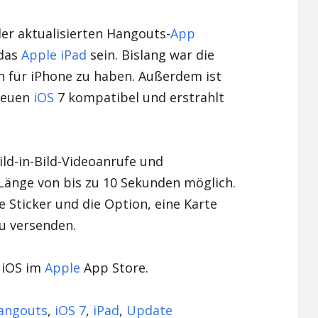
Xiaomi Redmi Note 2
er aktualisierten Hangouts-
App
 das
Apple
iPad
sein. Bislang war die
Xiaomi Redmi Note 3 Pr
h für iPhone zu haben. Außerdem ist
Xiaomi Redmi Note 4
neuen
iOS
7 kompatibel und erstrahlt
ild-in-Bild-Videoanrufe und
Länge von bis zu 10 Sekunden möglich.
 Sticker und die Option, eine Karte
u versenden.
 iOS im
Apple
App Store.
angouts
,
iOS 7
,
iPad
,
Update