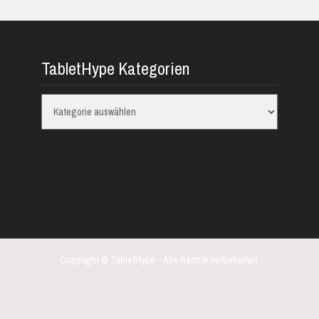
TabletHype Kategorien
TabletHype
Kategorien
Copyright © TabletHype - Alle Rechte vorbehalten.