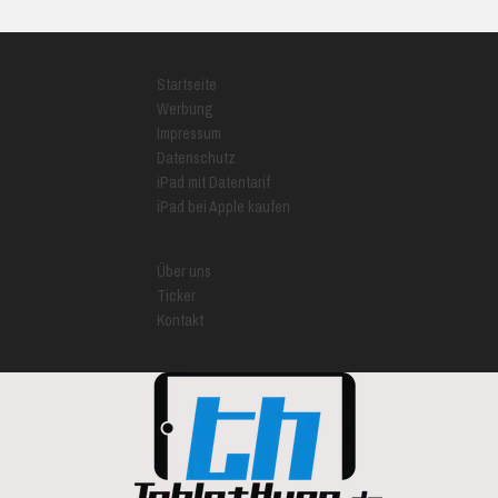
Startseite
Werbung
Impressum
Datenschutz
iPad mit Datentarif
iPad bei Apple kaufen
Über uns
Ticker
Kontakt