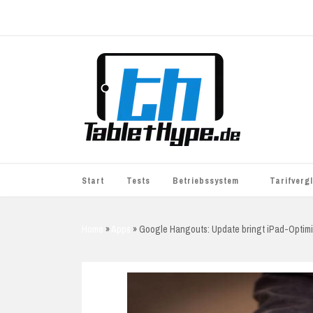
Start
Tests
Betriebssystem
Tarifverg
iOS
simyo
Home
»
Apps
»
Google Hangouts: Update bringt iPad-Optim
Android
BASE
Windows
WhatsApp S
BlackBerry
o2