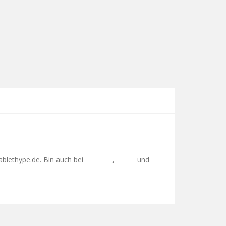
ablethype.de. Bin auch bei
,
und
Facebook
Twitter