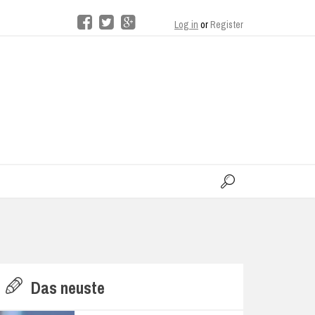
Log in
or
Register
moo
H
Das neuste
E