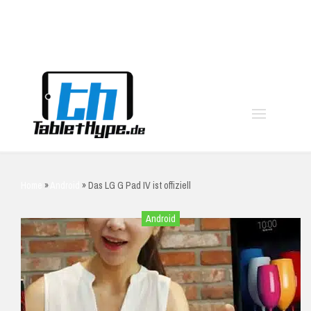
moo
Home
»
Android
»
Das LG G Pad IV ist offiziell
Android