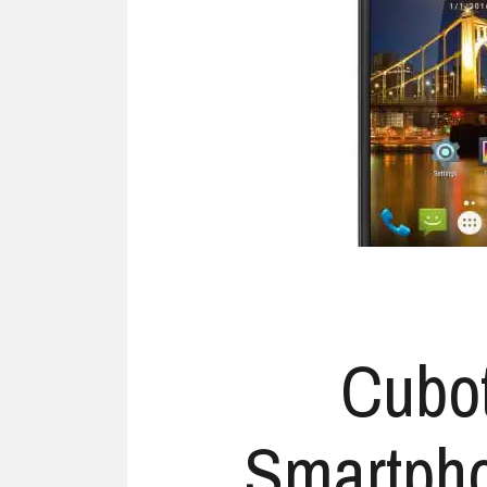
Ubuntu
Flatrate-Date
Chrome OS
Mobilfunk-Ta
Firefox OS
Mobilfunk-Ve
Tizen
Flatrate-Prep
Cubot
Smartpho