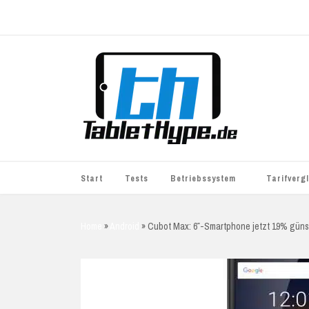
Start
Tests
Betriebssystem
Tarifverg
iOS
simyo
Home
»
Android
»
Cubot Max: 6″-Smartphone jetzt 19% güns
Android
BASE
Windows
WhatsApp S
BlackBerry
o2