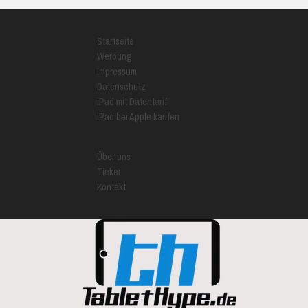
Startseite
Werbung
Impressum
Datenschutz
iPad mit Datentarif
iPad bei Apple kaufen
Über uns
Ticker
Kontakt