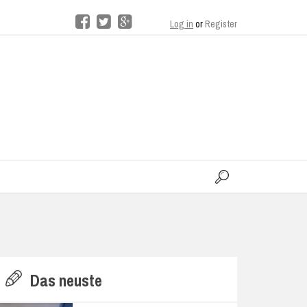
Log in
or
Register
moo
H
Das neuste
E