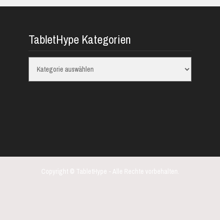
TabletHype Kategorien
TabletHype
Kategorien
Copyright © TabletHype - Alle Rechte vorbehalten.