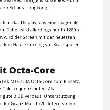
ei GearBest übrigens kostenlos – und
x direkt aus Hongkong.
Xiaomi Redmi Note 2
Xiaomi Redmi Note 3 Pr
z klar das Display, das eine Diagonale
n. Dabei wird allerdings nur in 1280 x
Xiaomi Redmi Note 4
in wird der Screen mit der neuesten
us dem Hause Corning vor Kratzspuren
it Octa-Core
aTek MT6753A Octa-Core zum Einsatz,
z Taktfrequenz laufen. Als
r gute 3 GB verbaut. Unterstützung
 der Grafik Mali-T720. Intern stehen