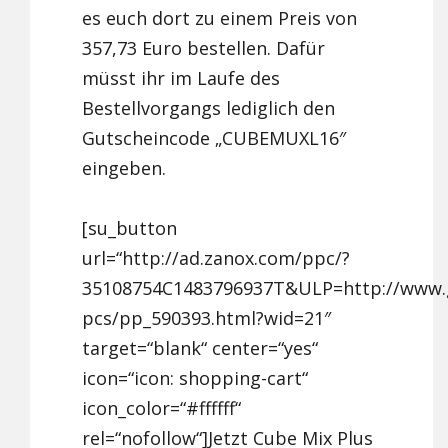
es euch dort zu einem Preis von
357,73 Euro bestellen. Dafür
müsst ihr im Laufe des
Bestellvorgangs lediglich den
Gutscheincode „CUBEMUXL16″
eingeben.
[su_button
url=“http://ad.zanox.com/ppc/?
35108754C1483796937T&ULP=http://www.g
pcs/pp_590393.html?wid=21″
target=“blank“ center=“yes“
icon=“icon: shopping-cart“
icon_color=“#ffffff“
rel=“nofollow“]Jetzt Cube Mix Plus