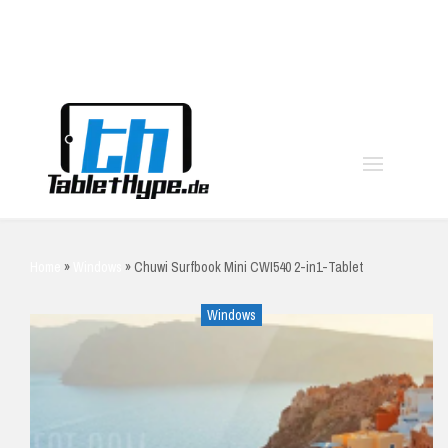
moo
Home
»
Windows
»
Chuwi Surfbook Mini CWI540 2-in1-Tablet
Windows