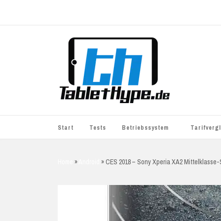
Start
Tests
Betriebssystem
Tarifverg
iOS
simyo
Home
»
Android
»
CES 2018 – Sony Xperia XA2 Mittelklasse
Android
BASE
Windows
WhatsApp S
BlackBerry
o2