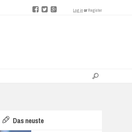
Log in
or
Register
moo
H
Das neuste
E