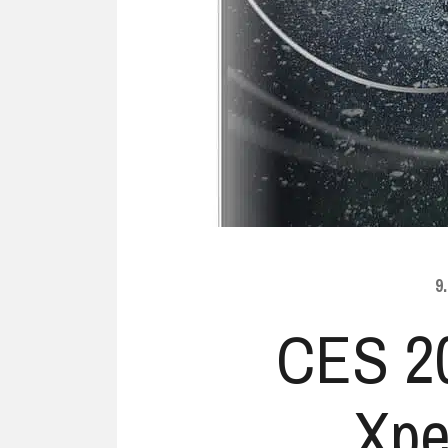
Ubuntu
Flatrate-Date
Chrome OS
Mobilfunk-Ta
Firefox OS
Mobilfunk-Ve
Tizen
Flatrate-Prep
9
CES 2
Xpe