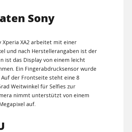
Xiaomi Redmi Note 2
Daten Sony
Xiaomi Redmi Note 3 Pr
Xiaomi Redmi Note 4
y Xperia XA2 arbeitet mit einer
el und nach Herstellerangaben ist der
 ist das Display von einem leicht
men. Ein Fingerabdrucksensor wurde
 Auf der Frontseite steht eine 8
ad Weitwinkel für Selfies zur
mera nimmt unterstützt von einem
Megapixel auf.
U