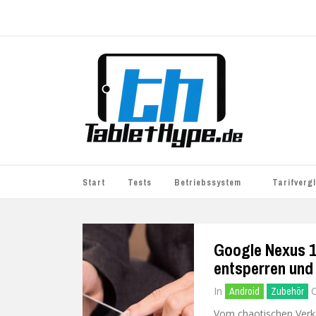
Start
Tests
Betriebssystem
Tarifverg
iOS
simyo
Google Nexus 1
Android
BASE
entsperren und
Windows
WhatsApp S
In
Android
Zubehör
BlackBerry
o2
Vom chaotischen Verk