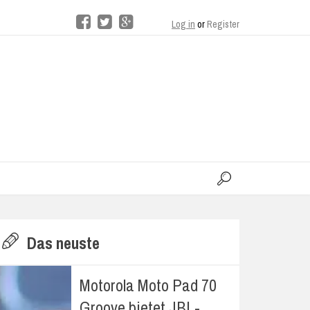
Log in
or
Register
moo
H
Das neuste
E
Motorola Moto Pad 70
Groove bietet JBL-