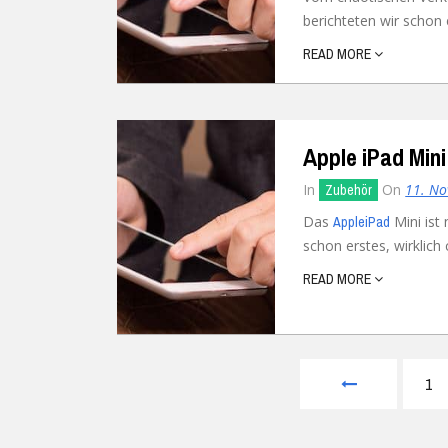
berichteten wir schon 
Ubuntu
Flatrate-Date
READ MORE
Chrome OS
Mobilfunk-Ta
Firefox OS
Mobilfunk-Ve
Apple iPad Mini
Tizen
Flatrate-Prep
In
On
11. N
Zubehör
Das
Mini ist
Apple
iPad
schon erstes, wirklich 
READ MORE
1
Prev