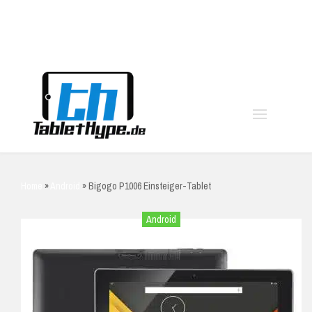
moo
Home
»
Android
»
Bigogo P1006 Einsteiger-Tablet
Android