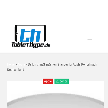
moo
Home
»
Apple
»
Belkin bringt eigenen Ständer für Apple Pencil nach
Deutschland
Apple
Zubehör