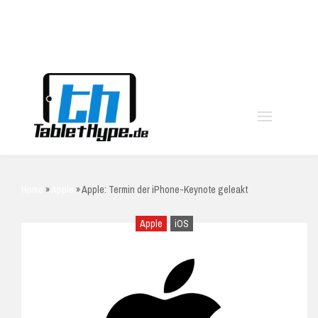
moo
Home
»
Apple
»
Apple: Termin der iPhone-Keynote geleakt
Apple
iOS