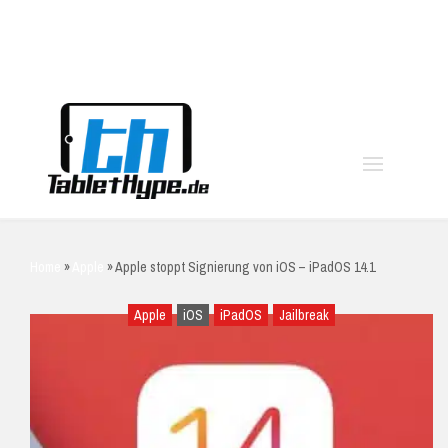
moo
Home
»
Apple
»
Apple stoppt Signierung von iOS – iPadOS 14.1
Apple
iOS
iPadOS
Jailbreak