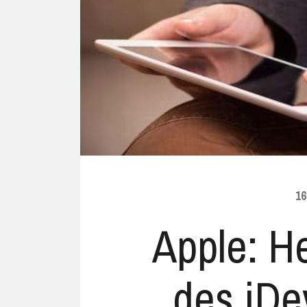
Ubuntu
Flatrate-Date
Chrome OS
Mobilfunk-Ta
Firefox OS
Mobilfunk-Ve
Tizen
Flatrate-Prep
16
Apple: He
des iDe