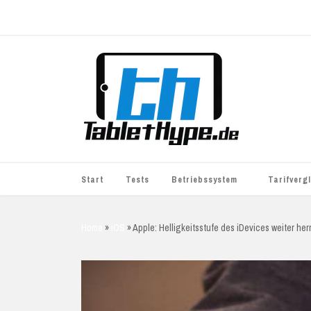
Start
Tests
Betriebssystem
Tarifverg
iOS
simyo
Home
»
iOS
»
Apple: Helligkeitsstufe des iDevices weiter her
Android
BASE
Windows
WhatsApp S
BlackBerry
o2