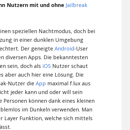
kann Nutzern mit und ohne
Jailbreak
Xiaomi Redmi Note 2
Xiaomi Redmi Note 3 Pr
inen speziellen Nachtmodus, doch bei
Xiaomi Redmi Note 4
utzung in einer dunklen Umgebung
echtert. Der geneigte
Android
-User
en diversen Apps. Die bekanntesten
en sein, doch als
iOS
Nutzer schaut
es aber auch hier eine Lösung. Die
reak-Nutzer die
App
maximal f.lux aus
icht jeder kann und oder will sein
se Personen können dank eines kleinen
roblemlos im Dunkeln verwenden. Man
r Layer Funktion, welche sich mittels
ässt.