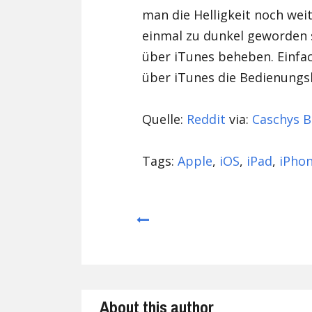
man die Helligkeit noch wei
einmal zu dunkel geworden 
über iTunes beheben. Einfa
über iTunes die Bedienungsh
Quelle:
Reddit
via:
Caschys B
Tags:
Apple
,
iOS
,
iPad
,
iPho
Prev
About this author