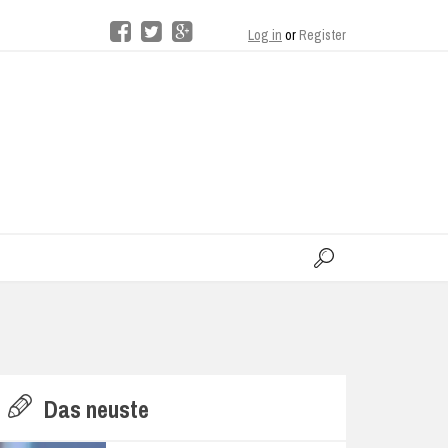
Log in
or
Register
moo
H
Das neuste
E