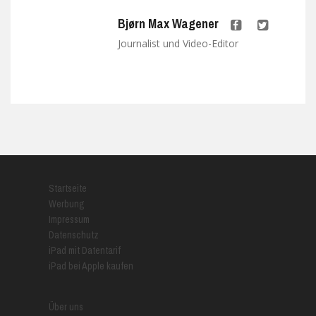
Bjørn Max Wagener
Journalist und Video-Editor
Startseite
Werbung
Impressum
Datenschutz
iPad mit Datentarif
iPad bei Apple kaufen
Über uns