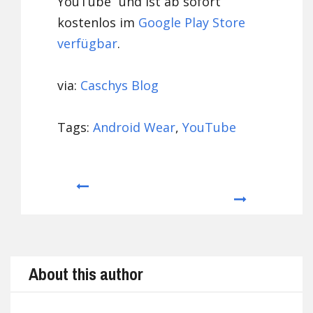
YouTube“ und ist ab sofort
kostenlos im
Google Play Store
verfügbar
.
via:
Caschys Blog
Tags:
Android Wear
,
YouTube
Prev
Next
About this author